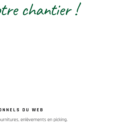
otre chantier !
.
ONNELS DU WEB
ournitures, enlèvements en picking.